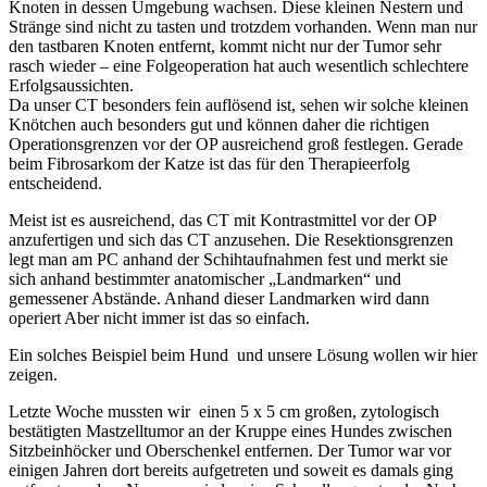
Knoten in dessen Umgebung wachsen. Diese kleinen Nestern und
Stränge sind nicht zu tasten und trotzdem vorhanden. Wenn man nur
den tastbaren Knoten entfernt, kommt nicht nur der Tumor sehr
rasch wieder – eine Folgeoperation hat auch wesentlich schlechtere
Erfolgsaussichten.
Da unser CT besonders fein auflösend ist, sehen wir solche kleinen
Knötchen auch besonders gut und können daher die richtigen
Operationsgrenzen vor der OP ausreichend groß festlegen. Gerade
beim Fibrosarkom der Katze ist das für den Therapieerfolg
entscheidend.
Meist ist es ausreichend, das CT mit Kontrastmittel vor der OP
anzufertigen und sich das CT anzusehen. Die Resektionsgrenzen
legt man am PC anhand der Schihtaufnahmen fest und merkt sie
sich anhand bestimmter anatomischer „Landmarken“ und
gemessener Abstände. Anhand dieser Landmarken wird dann
operiert Aber nicht immer ist das so einfach.
Ein solches Beispiel beim Hund und unsere Lösung wollen wir hier
zeigen.
Letzte Woche mussten wir einen 5 x 5 cm großen, zytologisch
bestätigten Mastzelltumor an der Kruppe eines Hundes zwischen
Sitzbeinhöcker und Oberschenkel entfernen. Der Tumor war vor
einigen Jahren dort bereits aufgetreten und soweit es damals ging