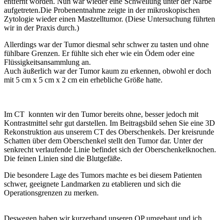
entfernt worden. Nun war wieder eine Schwellung unter der Narbe
aufgetreten.Die Probenentnahme zeigte in der mikroskopischen
Zytologie wieder einen Mastzelltumor. (Diese Untersuchung führten
wir in der Praxis durch.)
Allerdings war der Tumor diesmal sehr schwer zu tasten und ohne
fühlbare Grenzen. Er fühlte sich eher wie ein Ödem oder eine
Flüssigkeitsansammlung an.
Auch äußerlich war der Tumor kaum zu erkennen, obwohl er doch
mit 5 cm x 5 cm x 2 cm ein erhebliche Größe hatte.
Im CT konnten wir den Tumor bereits ohne, besser jedoch mit
Kontrastmittel sehr gut darstellen. Im Beitragsbild sehen Sie eine 3D
Rekonstruktion aus unserem CT des Oberschenkels. Der kreisrunde
Schatten über dem Oberschenkel stellt den Tumor dar. Unter der
senkrecht verlaufende Linie befindet sich der Oberschenkelknochen.
Die feinen Linien sind die Blutgefäße.
Die besondere Lage des Tumors machte es bei diesem Patienten
schwer, geeignete Landmarken zu etablieren und sich die
Operationsgrenzen zu merken.
Deswegen haben wir kurzerhand unseren OP umgebaut und ich