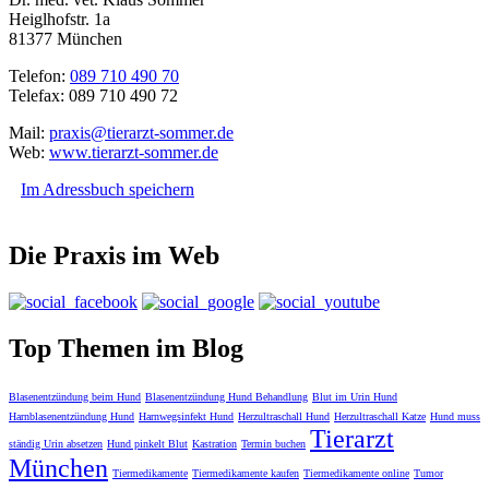
Heiglhofstr. 1a
81377 München
Telefon:
089 710 490 70
Telefax: 089 710 490 72
Mail:
praxis@tierarzt-sommer.de
Web:
www.tierarzt-sommer.de
Im Adressbuch speichern
Die Praxis im Web
Top Themen im Blog
Blasenentzündung beim Hund
Blasenentzündung Hund Behandlung
Blut im Urin Hund
Harnblasenentzündung Hund
Harnwegsinfekt Hund
Herzultraschall Hund
Herzultraschall Katze
Hund muss
Tierarzt
ständig Urin absetzen
Hund pinkelt Blut
Kastration
Termin buchen
München
Tiermedikamente
Tiermedikamente kaufen
Tiermedikamente online
Tumor