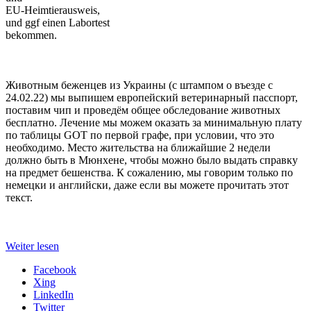
EU-Heimtierausweis,
und ggf einen Labortest
bekommen.
Животным беженцев из Украины (с штампом о въезде с
24.02.22) мы выпишем европейский ветеринарный пасспорт,
поставим чип и проведём общее обследование животных
бесплатно. Лечение мы можем оказать за минимальную плату
по таблицы GOT по первой графе, при условии, что это
необходимо. Место жительства на ближайшие 2 недели
должно быть в Мюнхене, чтобы можно было выдать справку
на предмет бешенства. К сожалению, мы говорим только по
немецки и английски, даже если вы можете прочитать этот
текст.
Weiter lesen
Facebook
Xing
LinkedIn
Twitter