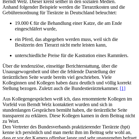
Berndt Welz. Dieser kreist seither in den sozialen Medien.
Anhand folgender Beispiele werden die Tierarztkosten und die
Gebührenordnung für Tierärzte in Deutschland beleuchtet:
19.000 € für die Behandlung einer Katze, die am Ende
eingeschläfert wurde,
ein Pferd, das abgegeben werden muss, weil sich die
Besitzerin den Tierarzt nicht mehr leisten kann,
unterschiedliche Preise für die Kastration eines Rammlers.
Über die tendenziöse, einseitige Berichterstattung, über die
Unausgewogenheit und über die fehlende Darstellung der
tierärztlichen Seite wurde bereits viel geschrieben. Viele
Kolleginnen und Kollegen haben dazu deutlich und völlig korrekt
Stellung bezogen. Zuletzt auch die Bundestierärztekammer.
[1]
Aus Kollegengesprächen weiß ich, dass renommierte Kollegen im
Vorfeld von Berndt Welz kontaktiert wurden und sich in
stundenlangen Gesprächen bemüht haben, die tierärztliche Seite
transparent zu erklären. Diese Kollegen kamen in dem Beitrag nicht
zu Wort.
Den Vertreter des Bundesverbands praktizierender Tierärzte (bpt)
kenne ich persönlich und man merkt ihm im Beitrag sehr wohl an,
dass er vor der Kamera offenbar lange und sehr unangenehm befragt