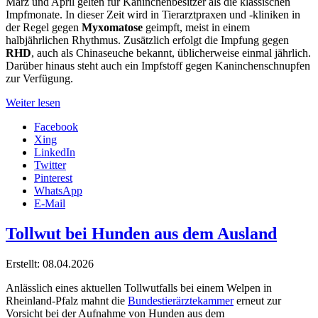
März und April gelten für Kaninchenbesitzer als die klassischen
Impfmonate. In dieser Zeit wird in Tierarztpraxen und -kliniken in
der Regel gegen
Myxomatose
geimpft, meist in einem
halbjährlichen Rhythmus. Zusätzlich erfolgt die Impfung gegen
RHD
, auch als Chinaseuche bekannt, üblicherweise einmal jährlich.
Darüber hinaus steht auch ein Impfstoff gegen Kaninchenschnupfen
zur Verfügung.
Weiter lesen
Facebook
Xing
LinkedIn
Twitter
Pinterest
WhatsApp
E-Mail
Tollwut bei Hunden aus dem Ausland
Erstellt: 08.04.2026
Anlässlich eines aktuellen Tollwutfalls bei einem Welpen in
Rheinland-Pfalz mahnt die
Bundestierärztekammer
erneut zur
Vorsicht bei der Aufnahme von Hunden aus dem