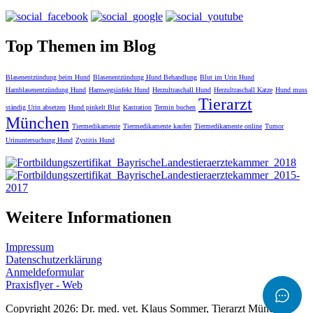
Top Themen im Blog
Blasenentzündung beim Hund
Blasenentzündung Hund Behandlung
Blut im Urin Hund
Harnblasenentzündung Hund
Harnwegsinfekt Hund
Herzultraschall Hund
Herzultraschall Katze
Hund muss
Tierarzt
ständig Urin absetzen
Hund pinkelt Blut
Kastration
Termin buchen
München
Tiermedikamente
Tiermedikamente kaufen
Tiermedikamente online
Tumor
Urinuntersuchung Hund
Zystitis Hund
Weitere Informationen
Impressum
Datenschutzerklärung
Anmeldeformular
Praxisflyer - Web
Copyright 2026: Dr. med. vet. Klaus Sommer, Tierarzt München