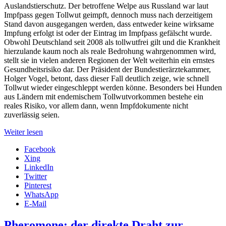
Auslandstierschutz. Der betroffene Welpe aus Russland war laut
Impfpass gegen Tollwut geimpft, dennoch muss nach derzeitigem
Stand davon ausgegangen werden, dass entweder keine wirksame
Impfung erfolgt ist oder der Eintrag im Impfpass gefälscht wurde.
Obwohl
Deutschland
seit 2008 als tollwutfrei gilt und die Krankheit
hierzulande kaum noch als reale Bedrohung wahrgenommen wird,
stellt sie in vielen anderen Regionen der Welt weiterhin ein ernstes
Gesundheitsrisiko dar. Der Präsident der Bundestierärztekammer,
Holger Vogel
, betont, dass dieser Fall deutlich zeige, wie schnell
Tollwut wieder eingeschleppt werden könne. Besonders bei Hunden
aus Ländern mit endemischem Tollwutvorkommen bestehe ein
reales Risiko, vor allem dann, wenn Impfdokumente nicht
zuverlässig seien.
Weiter lesen
Facebook
Xing
LinkedIn
Twitter
Pinterest
WhatsApp
E-Mail
Pheromone: der direkte Draht zur