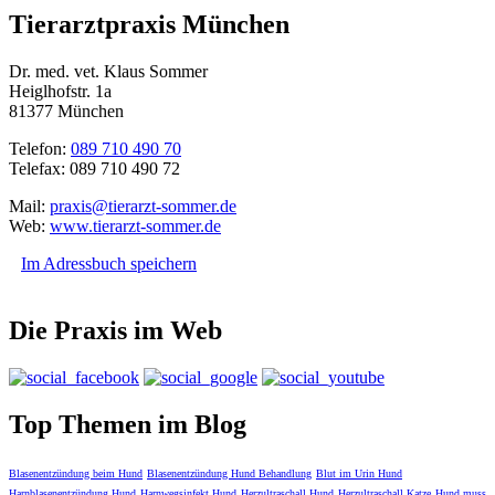
Tierarztpraxis München
Dr. med. vet. Klaus Sommer
Heiglhofstr. 1a
81377 München
Telefon:
089 710 490 70
Telefax: 089 710 490 72
Mail:
praxis@tierarzt-sommer.de
Web:
www.tierarzt-sommer.de
Im Adressbuch speichern
Die Praxis im Web
Top Themen im Blog
Blasenentzündung beim Hund
Blasenentzündung Hund Behandlung
Blut im Urin Hund
Harnblasenentzündung Hund
Harnwegsinfekt Hund
Herzultraschall Hund
Herzultraschall Katze
Hund muss