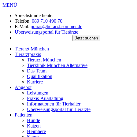
MENÜ
Sprechstunde heute:
–
Telefon:
089 710 490 70
E-Mail:
praxis@tierarzt-sommer.de
Überweisungsportal für Tierärzte
Tierarzt München
Tierarztpraxis
Tierarzt München
Tierklinik München Alternative
Das Team
Qualifikation
Karriere
Angebot
Leistungen
Praxis-Ausstattung
Informationen für Tierhalter
Überweisungsportal für Tierärzte
Patienten
Hunde
Katzen
Heimtiere
Nager