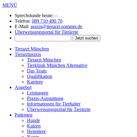
MENÜ
Sprechstunde heute:
–
Telefon:
089 710 490 70
E-Mail:
praxis@tierarzt-sommer.de
Überweisungsportal für Tierärzte
Tierarzt München
Tierarztpraxis
Tierarzt München
Tierklinik München Alternative
Das Team
Qualifikation
Karriere
Angebot
Leistungen
Praxis-Ausstattung
Informationen für Tierhalter
Überweisungsportal für Tierärzte
Patienten
Hunde
Katzen
Heimtiere
Nager