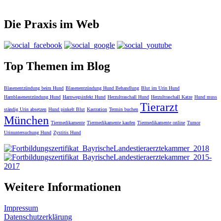
Die Praxis im Web
Top Themen im Blog
Blasenentzündung beim Hund
Blasenentzündung Hund Behandlung
Blut im Urin Hund
Harnblasenentzündung Hund
Harnwegsinfekt Hund
Herzultraschall Hund
Herzultraschall Katze
Hund muss
Tierarzt
ständig Urin absetzen
Hund pinkelt Blut
Kastration
Termin buchen
München
Tiermedikamente
Tiermedikamente kaufen
Tiermedikamente online
Tumor
Urinuntersuchung Hund
Zystitis Hund
Weitere Informationen
Impressum
Datenschutzerklärung