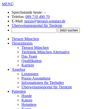
MENÜ
Sprechstunde heute:
–
Telefon:
089 710 490 70
E-Mail:
praxis@tierarzt-sommer.de
Überweisungsportal für Tierärzte
Tierarzt München
Tierarztpraxis
Tierarzt München
Tierklinik München Alternative
Das Team
Qualifikation
Karriere
Angebot
Leistungen
Praxis-Ausstattung
Informationen für Tierhalter
Überweisungsportal für Tierärzte
Patienten
Hunde
Katzen
Heimtiere
Nager