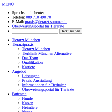
MENÜ
Sprechstunde heute:
–
Telefon:
089 710 490 70
E-Mail:
praxis@tierarzt-sommer.de
Überweisungsportal für Tierärzte
Tierarzt München
Tierarztpraxis
Tierarzt München
Tierklinik München Alternative
Das Team
Qualifikation
Karriere
Angebot
Leistungen
Praxis-Ausstattung
Informationen für Tierhalter
Überweisungsportal für Tierärzte
Patienten
Hunde
Katzen
Heimtiere
Nager