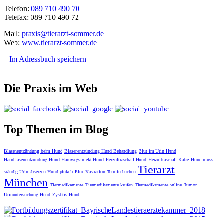
Telefon:
089 710 490 70
Telefax: 089 710 490 72
Mail:
praxis@tierarzt-sommer.de
Web:
www.tierarzt-sommer.de
Im Adressbuch speichern
Die Praxis im Web
Top Themen im Blog
Blasenentzündung beim Hund
Blasenentzündung Hund Behandlung
Blut im Urin Hund
Harnblasenentzündung Hund
Harnwegsinfekt Hund
Herzultraschall Hund
Herzultraschall Katze
Hund muss
Tierarzt
ständig Urin absetzen
Hund pinkelt Blut
Kastration
Termin buchen
München
Tiermedikamente
Tiermedikamente kaufen
Tiermedikamente online
Tumor
Urinuntersuchung Hund
Zystitis Hund