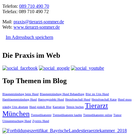
Telefon:
089 710 490 70
Telefax: 089 710 490 72
Mail:
praxis@tierarzt-sommer.de
Web:
www.tierarzt-sommer.de
Im Adressbuch speichern
Die Praxis im Web
Top Themen im Blog
Blasenentzündung beim Hund
Blasenentzündung Hund Behandlung
Blut im Urin Hund
Harnblasenentzündung Hund
Harnwegsinfekt Hund
Herzultraschall Hund
Herzultraschall Katze
Hund muss
Tierarzt
ständig Urin absetzen
Hund pinkelt Blut
Kastration
Termin buchen
München
Tiermedikamente
Tiermedikamente kaufen
Tiermedikamente online
Tumor
Urinuntersuchung Hund
Zystitis Hund