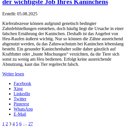
der wichtigste Job Ihres Kaninchens
Erstellt: 05.08.2025
Kieferabszesse können aufgrund genetisch bedingter
Zahnfehlstellungen entstehen, doch häufig liegt die Ursache in einer
falschen Ernährung der Kaninchen. Deshalb ist das Angebot von
Heu-Raufen äußerst wichtig. Nur so können die Zähne ausreichend
abgenutzt werden, da das Zahnwachstum bei Kaninchen lebenslang
besteht. Ein gesunder Kaninchenhalter sollte daher gänzlich auf
Kraftfutter oder „bunte Mischungen“ verzichten, da die Tiere sich
sonst zu wenig am Heu bedienen. Erfolgt keine ausreichende
Abnutzung, kaut das Tier regelrecht falsch.
Weiter lesen
Facebook
Xing
LinkedIn
Twitter
Pinterest
WhatsApp
E-Mail
1
2
3
4
5
6
…
27