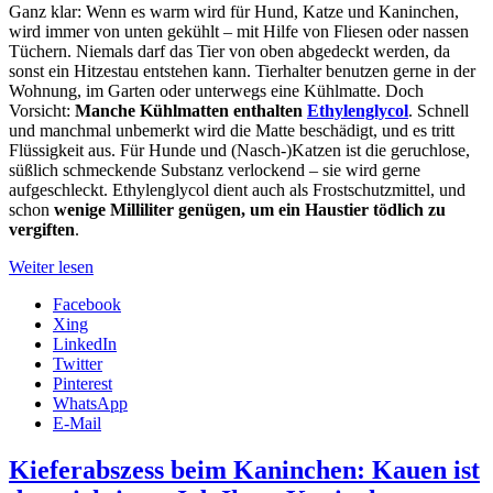
Ganz klar: Wenn es warm wird für Hund, Katze und Kaninchen,
wird immer von unten gekühlt – mit Hilfe von Fliesen oder nassen
Tüchern. Niemals darf das Tier von oben abgedeckt werden, da
sonst ein Hitzestau entstehen kann. Tierhalter benutzen gerne in der
Wohnung, im Garten oder unterwegs eine Kühlmatte. Doch
Vorsicht:
Manche Kühlmatten enthalten
Ethylenglycol
. Schnell
und manchmal unbemerkt wird die Matte beschädigt, und es tritt
Flüssigkeit aus. Für Hunde und (Nasch-)Katzen ist die geruchlose,
süßlich schmeckende Substanz verlockend – sie wird gerne
aufgeschleckt. Ethylenglycol dient auch als Frostschutzmittel, und
schon
wenige Milliliter genügen, um ein Haustier tödlich zu
vergiften
.
Weiter lesen
Facebook
Xing
LinkedIn
Twitter
Pinterest
WhatsApp
E-Mail
Kieferabszess beim Kaninchen: Kauen ist