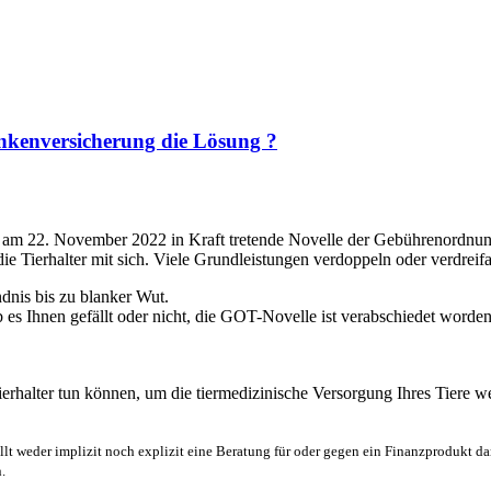
ankenversicherung die Lösung ?
 am 22. November 2022 in Kraft tretende Novelle der Gebührenordnung f
rhalter mit sich. Viele Grundleistungen verdoppeln oder verdreifac
dnis bis zu blanker Wut.
ob es Ihnen gefällt oder nicht, die GOT-Novelle ist verabschiedet wor
ierhalter tun können, um die tiermedizinische Versorgung Ihres Tiere we
lt weder implizit noch explizit eine Beratung für oder gegen ein Finanzprodukt dar
.