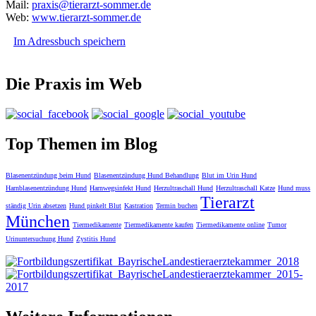
Mail:
praxis@tierarzt-sommer.de
Web:
www.tierarzt-sommer.de
Im Adressbuch speichern
Die Praxis im Web
Top Themen im Blog
Blasenentzündung beim Hund
Blasenentzündung Hund Behandlung
Blut im Urin Hund
Harnblasenentzündung Hund
Harnwegsinfekt Hund
Herzultraschall Hund
Herzultraschall Katze
Hund muss
Tierarzt
ständig Urin absetzen
Hund pinkelt Blut
Kastration
Termin buchen
München
Tiermedikamente
Tiermedikamente kaufen
Tiermedikamente online
Tumor
Urinuntersuchung Hund
Zystitis Hund