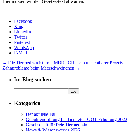
Hier müssen wir den Gesetzestext abwarten.
Facebook
Xing
LinkedIn
Twitter
Pinterest
WhatsApp
E-Mail
←
Die Tiermedizin ist im UMBRUCH – ein unsichtbarer Prozeß
Zahnprobleme beim Meerschweinchen
→
Im Blog suchen
Kategorien
Der aktuelle Fall
Gebührenordnung für Tierärzte - GOT Erhöhung 2022
Gesellschaft für freie Tiermedizin
News & Wissenswertes 2026