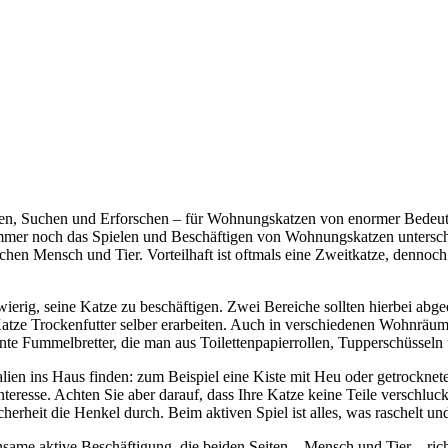
en, Suchen und Erforschen – für Wohnungskatzen von enormer Bedeutu
mmer noch das Spielen und Beschäftigen von Wohnungskatzen unterschätz
chen Mensch und Tier. Vorteilhaft ist oftmals eine Zweitkatze, dennoch s
hwierig, seine Katze zu beschäftigen. Zwei Bereiche sollten hierbei ab
e Katze Trockenfutter selber erarbeiten. Auch in verschiedenen Wohnrä
e Fummelbretter, die man aus Toilettenpapierrollen, Tupperschüsseln 
alien ins Haus finden: zum Beispiel eine Kiste mit Heu oder getrockne
teresse. Achten Sie aber darauf, dass Ihre Katze keine Teile verschluck
cherheit die Henkel durch. Beim aktiven Spiel ist alles, was raschelt und
same aktive Beschäftigung, die beiden Seiten – Mensch und Tier – rich