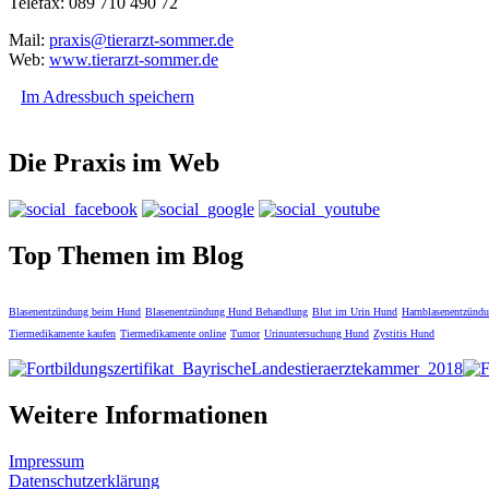
Telefax: 089 710 490 72
Mail:
praxis@tierarzt-sommer.de
Web:
www.tierarzt-sommer.de
Im Adressbuch speichern
Die Praxis im Web
Top Themen im Blog
Blasenentzündung beim Hund
Blasenentzündung Hund Behandlung
Blut im Urin Hund
Harnblasenentzünd
Tiermedikamente kaufen
Tiermedikamente online
Tumor
Urinuntersuchung Hund
Zystitis Hund
Weitere Informationen
Impressum
Datenschutzerklärung