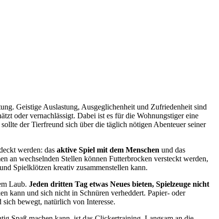
ng. Geistige Auslastung, Ausgeglichenheit und Zufriedenheit sind
t oder vernachlässigt. Dabei ist es für die Wohnungstiger eine
ollte der Tierfreund sich über die täglich nötigen Abenteuer seiner
gedeckt werden: das
aktive Spiel mit dem Menschen
und das
umen an wechselnden Stellen können Futterbrocken versteckt werden,
und Spielklötzen kreativ zusammenstellen kann.
tem Laub.
Jeden dritten Tag etwas Neues bieten, Spielzeuge nicht
en kann und sich nicht in Schnüren verheddert. Papier- oder
 sich bewegt, natürlich von Interesse.
tig Spaß machen kann, ist das Clickertraining. Langsam an die