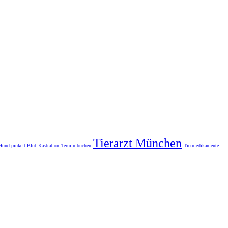
Tierarzt München
Hund pinkelt Blut
Kastration
Termin buchen
Tiermedikamente