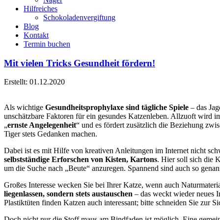
Hilfreiches
Schokoladenvergiftung
Blog
Kontakt
Termin buchen
Mit vielen Tricks Gesundheit fördern!
Erstellt: 01.12.2020
Als wichtige
Gesundheitsprophylaxe sind tägliche Spiele
– das Jag
unschätzbare Faktoren für ein gesundes Katzenleben. Allzuoft wird i
„
ernste Angelegenheit
“ und es fördert zusätzlich die Beziehung zwis
Tiger stets Gedanken machen.
Dabei ist es mit Hilfe von kreativen Anleitungen im Internet nicht sc
selbstständige Erforschen von Kisten, Kartons
. Hier soll sich di
um die Suche nach „Beute“ anzuregen. Spannend sind auch so genannt
Großes Interesse wecken Sie bei Ihrer Katze, wenn auch Naturmateri
liegenlassen, sondern stets austauschen
– das weckt wieder neues In
Plastiktüten finden Katzen auch interessant; bitte schneiden Sie zur Si
Doch nicht nur die Stoff maus am Bindfaden ist möglich. Eine gemein