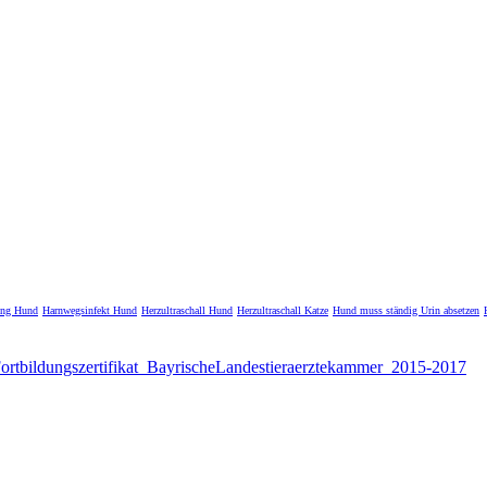
ung Hund
Harnwegsinfekt Hund
Herzultraschall Hund
Herzultraschall Katze
Hund muss ständig Urin absetzen