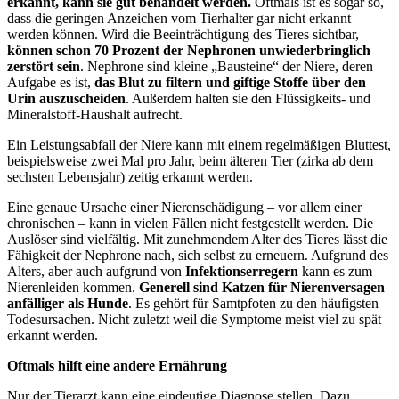
erkannt, kann sie gut behandelt werden.
Oftmals ist es sogar so,
dass die geringen Anzeichen vom Tierhalter gar nicht erkannt
werden können. Wird die Beeinträchtigung des Tieres sichtbar,
können schon 70 Prozent der Nephronen unwiederbringlich
zerstört sein
. Nephrone sind kleine „Bausteine“ der Niere, deren
Aufgabe es ist,
das Blut zu filtern und giftige Stoffe über den
Urin auszuscheiden
. Außerdem halten sie den Flüssigkeits- und
Mineralstoff-Haushalt aufrecht.
Ein Leistungsabfall der Niere kann mit einem regelmäßigen Bluttest,
beispielsweise zwei Mal pro Jahr, beim älteren Tier (zirka ab dem
sechsten Lebensjahr) zeitig erkannt werden.
Eine genaue Ursache einer Nierenschädigung – vor allem einer
chronischen – kann in vielen Fällen nicht festgestellt werden. Die
Auslöser sind vielfältig. Mit zunehmendem Alter des Tieres lässt die
Fähigkeit der Nephrone nach, sich selbst zu erneuern. Aufgrund des
Alters, aber auch aufgrund von
Infektionserregern
kann es zum
Nierenleiden kommen.
Generell sind Katzen für Nierenversagen
anfälliger als Hunde
. Es gehört für Samtpfoten zu den häufigsten
Todesursachen. Nicht zuletzt weil die Symptome meist viel zu spät
erkannt werden.
Oftmals hilft eine andere Ernährung
Nur der Tierarzt kann eine eindeutige Diagnose stellen. Dazu