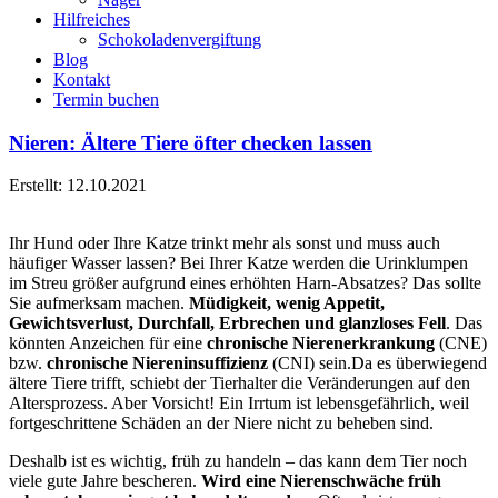
Hilfreiches
Schokoladenvergiftung
Blog
Kontakt
Termin buchen
Nieren: Ältere Tiere öfter checken lassen
Erstellt: 12.10.2021
Ihr Hund oder Ihre Katze trinkt mehr als sonst und muss auch
häufiger Wasser lassen? Bei Ihrer Katze werden die Urinklumpen
im Streu größer aufgrund eines erhöhten Harn-Absatzes? Das sollte
Sie aufmerksam machen.
Müdigkeit, wenig Appetit,
Gewichtsverlust, Durchfall, Erbrechen und glanzloses Fell
. Das
könnten Anzeichen für eine
chronische Nierenerkrankung
(CNE)
bzw.
chronische Niereninsuffizienz
(CNI) sein.
Da es überwiegend
ältere Tiere trifft, schiebt der Tierhalter die Veränderungen auf den
Altersprozess. Aber Vorsicht! Ein Irrtum ist lebensgefährlich, weil
fortgeschrittene Schäden an der Niere nicht zu beheben sind.
Deshalb ist es wichtig, früh zu handeln – das kann dem Tier noch
viele gute Jahre bescheren.
Wird eine Nierenschwäche früh