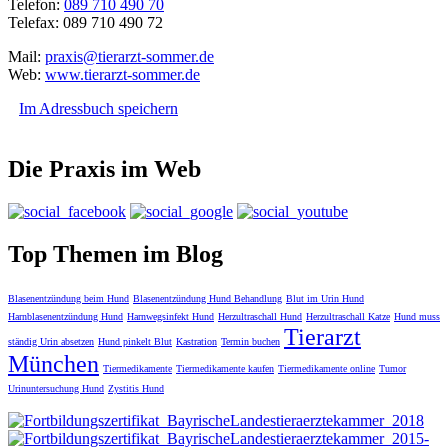
Telefon:
089 710 490 70
Telefax: 089 710 490 72
Mail:
praxis@tierarzt-sommer.de
Web:
www.tierarzt-sommer.de
Im Adressbuch speichern
Die Praxis im Web
Top Themen im Blog
Blasenentzündung beim Hund
Blasenentzündung Hund Behandlung
Blut im Urin Hund
Harnblasenentzündung Hund
Harnwegsinfekt Hund
Herzultraschall Hund
Herzultraschall Katze
Hund muss
Tierarzt
ständig Urin absetzen
Hund pinkelt Blut
Kastration
Termin buchen
München
Tiermedikamente
Tiermedikamente kaufen
Tiermedikamente online
Tumor
Urinuntersuchung Hund
Zystitis Hund