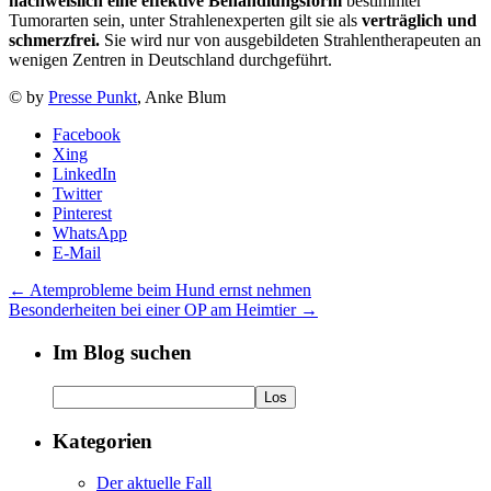
nachweislich eine effektive Behandlungsform
bestimmter
Tumorarten sein, unter Strahlenexperten gilt sie als
verträglich und
schmerzfrei.
Sie wird nur von ausgebildeten Strahlentherapeuten an
wenigen Zentren in Deutschland durchgeführt.
© by
Presse Punkt
, Anke Blum
Facebook
Xing
LinkedIn
Twitter
Pinterest
WhatsApp
E-Mail
←
Atemprobleme beim Hund ernst nehmen
Besonderheiten bei einer OP am Heimtier
→
Im Blog suchen
Kategorien
Der aktuelle Fall