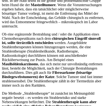
sein. In der Haut selbst ist die größte und problematischste Gruppe
beim Hund die der
Mastzelltumore
. Wenn die Voruntersuchungen
ergeben haben, dass ein tatsächlicher oder möglicherweise
bösartiger Tumor vorliegt, ist meist die Entfernung das Mittel der
Wahl. Nach der Entscheidung, das Gebilde chirurgisch zu entfernen,
wird das Entnommene feingeweblich – mikroskopisch im Labor
untersucht.
Ob eine ergänzende Bestrahlung und / oder die Applikation eines
Chemotherapeutikums nach dem
chirurgischen Eingriff sinnvoll
ist, sollte tierärztlich entschieden
werden. Ausgebildete
Strahlentherapeuten können hinzugezogen werden, die eine
Strahlentherapie (Strahlenheilkunde, Radiotherapie,
Radioonkologie) durchführen können mit anschließender
Rücküberweisung zur Praxis. Am Beispiel eines
Maulhöhlenkarzinoms
, das sich meist nur unvollständig entfernen
lässt, besteht die Möglichkeit, nach der Chirurgie Bestrahlungen
durchzuführen. Dies gilt auch für
Fibrosarkome (bösartige
Bindegewebstumoren) der Katze
. Solche Tumore sind fast immer
strahlensensibel. Die Strahlentherapie zählt in der Tiermedizin aber
immer noch zu den Raritäten.
Die Methode „Strahlentherapie“ ist zunächst im Meinungsbild
negativ besetzt – es werden ein Strahlenrisiko und starke
Nebenwirkungen befürchtet. Die
Strahlentherapie kann aber