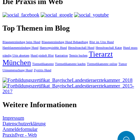
Die Praxis im Web
Top Themen im Blog
Blasenentzündung beim Hund
Blasenentzündung Hund Behandlung
Blut im Urin Hund
Harnblasenentzündung Hund
Harnwegsinfekt Hund
Herzultraschall Hund
Herzultraschall Katze
Hund muss
Tierarzt
ständig Urin absetzen
Hund pinkelt Blut
Kastration
Termin buchen
München
Tiermedikamente
Tiermedikamente kaufen
Tiermedikamente online
Tumor
Urinuntersuchung Hund
Zystitis Hund
Weitere Informationen
Impressum
Datenschutzerklärung
Anmeldeformular
Praxisflyer - Web