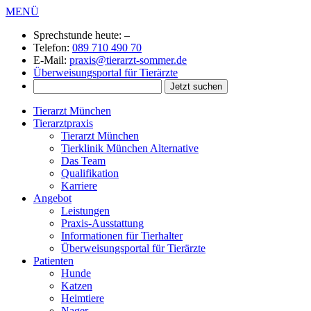
MENÜ
Sprechstunde heute:
–
Telefon:
089 710 490 70
E-Mail:
praxis@tierarzt-sommer.de
Überweisungsportal für Tierärzte
Tierarzt München
Tierarztpraxis
Tierarzt München
Tierklinik München Alternative
Das Team
Qualifikation
Karriere
Angebot
Leistungen
Praxis-Ausstattung
Informationen für Tierhalter
Überweisungsportal für Tierärzte
Patienten
Hunde
Katzen
Heimtiere
Nager