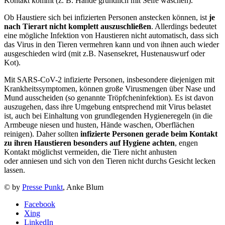
Kontakt kommt (z. B. Hände gründlich mit Seife waschen).
Ob Haustiere sich bei infizierten Personen anstecken können, ist
je
nach Tierart nicht komplett auszuschließen
. Allerdings bedeutet
eine mögliche Infektion von Haustieren nicht automatisch, dass sich
das Virus in den Tieren vermehren kann und von ihnen auch wieder
ausgeschieden wird (mit z.B. Nasensekret, Hustenauswurf oder
Kot).
Mit SARS-CoV-2 infizierte Personen, insbesondere diejenigen mit
Krankheitssymptomen, können große Virusmengen über Nase und
Mund ausscheiden (so genannte Tröpfcheninfektion). Es ist davon
auszugehen, dass ihre Umgebung entsprechend mit Virus belastet
ist, auch bei Einhaltung von grundlegenden Hygieneregeln (in die
Armbeuge niesen und husten, Hände waschen, Oberflächen
reinigen). Daher sollten
infizierte Personen gerade beim Kontakt
zu ihren Haustieren besonders auf Hygiene achten
, engen
Kontakt möglichst vermeiden, die Tiere nicht anhusten
oder anniesen und sich von den Tieren nicht durchs Gesicht lecken
lassen.
© by
Presse Punkt
, Anke Blum
Facebook
Xing
LinkedIn