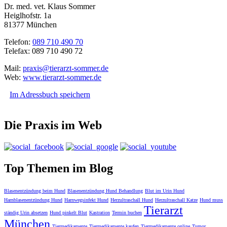
Dr. med. vet. Klaus Sommer
Heiglhofstr. 1a
81377 München
Telefon:
089 710 490 70
Telefax: 089 710 490 72
Mail:
praxis@tierarzt-sommer.de
Web:
www.tierarzt-sommer.de
Im Adressbuch speichern
Die Praxis im Web
Top Themen im Blog
Blasenentzündung beim Hund
Blasenentzündung Hund Behandlung
Blut im Urin Hund
Harnblasenentzündung Hund
Harnwegsinfekt Hund
Herzultraschall Hund
Herzultraschall Katze
Hund muss
Tierarzt
ständig Urin absetzen
Hund pinkelt Blut
Kastration
Termin buchen
München
Tiermedikamente
Tiermedikamente kaufen
Tiermedikamente online
Tumor