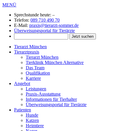
MENÜ
Sprechstunde heute:
–
Telefon:
089 710 490 70
E-Mail:
praxis@tierarzt-sommer.de
Überweisungsportal für Tierärzte
Tierarzt München
Tierarztpraxis
Tierarzt München
Tierklinik München Alternative
Das Team
Qualifikation
Karriere
Angebot
Leistungen
Praxis-Ausstattung
Informationen für Tierhalter
Überweisungsportal für Tierärzte
Patienten
Hunde
Katzen
Heimtiere
Nager