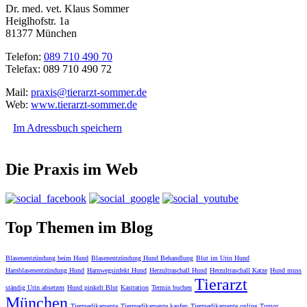
Dr. med. vet. Klaus Sommer
Heiglhofstr. 1a
81377 München
Telefon:
089 710 490 70
Telefax: 089 710 490 72
Mail:
praxis@tierarzt-sommer.de
Web:
www.tierarzt-sommer.de
Im Adressbuch speichern
Die Praxis im Web
Top Themen im Blog
Blasenentzündung beim Hund
Blasenentzündung Hund Behandlung
Blut im Urin Hund
Harnblasenentzündung Hund
Harnwegsinfekt Hund
Herzultraschall Hund
Herzultraschall Katze
Hund muss
Tierarzt
ständig Urin absetzen
Hund pinkelt Blut
Kastration
Termin buchen
München
Tiermedikamente
Tiermedikamente kaufen
Tiermedikamente online
Tumor