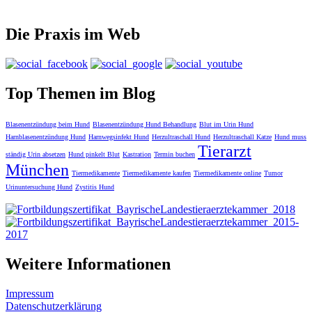
Die Praxis im Web
Top Themen im Blog
Blasenentzündung beim Hund
Blasenentzündung Hund Behandlung
Blut im Urin Hund
Harnblasenentzündung Hund
Harnwegsinfekt Hund
Herzultraschall Hund
Herzultraschall Katze
Hund muss
Tierarzt
ständig Urin absetzen
Hund pinkelt Blut
Kastration
Termin buchen
München
Tiermedikamente
Tiermedikamente kaufen
Tiermedikamente online
Tumor
Urinuntersuchung Hund
Zystitis Hund
Weitere Informationen
Impressum
Datenschutzerklärung