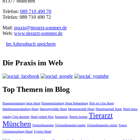
81377 München
Telefon:
089 710 490 70
Telefax: 089 710 490 72
Mail:
praxis@tierarzt-sommer.de
Web:
www.tierarzt-sommer.de
Im Adressbuch speichern
Die Praxis im Web
Top Themen im Blog
Blasenentzündung beim Hund
Blasenentzündung Hund Behandlung
Blut im Urin Hund
Harnblasenentzündung Hund
Harnwegsinfekt Hund
Herzultraschall Hund
Herzultraschall Katze
Hund muss
Tierarzt
ständig Urin absetzen
Hund pinkelt Blut
Kastration
Termin buchen
München
Tiermedikamente
Tiermedikamente kaufen
Tiermedikamente online
Tumor
Urinuntersuchung Hund
Zystitis Hund