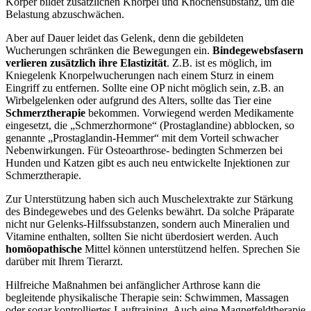
Körper bildet zusätzlichen Knorpel und Knochensubstanz, um die
Belastung abzuschwächen.
Aber auf Dauer leidet das Gelenk, denn die gebildeten
Wucherungen schränken die Bewegungen ein.
Bindegewebsfasern
verlieren zusätzlich ihre Elastizität
. Z.B. ist es möglich, im
Kniegelenk Knorpelwucherungen nach einem Sturz in einem
Eingriff zu entfernen. Sollte eine OP nicht möglich sein, z.B. an
Wirbelgelenken oder aufgrund des Alters, sollte das Tier eine
Schmerztherapie
bekommen. Vorwiegend werden Medikamente
eingesetzt, die „Schmerzhormone“ (Prostaglandine) abblocken, so
genannte „Prostaglandin-Hemmer“ mit dem Vorteil schwacher
Nebenwirkungen. Für Osteoarthrose- bedingten Schmerzen bei
Hunden und Katzen gibt es auch neu entwickelte Injektionen zur
Schmerztherapie.
Zur Unterstützung haben sich auch Muschelextrakte zur Stärkung
des Bindegewebes und des Gelenks bewährt. Da solche Präparate
nicht nur Gelenks-Hilfssubstanzen, sondern auch Mineralien und
Vitamine enthalten, sollten Sie nicht überdosiert werden. Auch
homöopathische
Mittel können unterstützend helfen. Sprechen Sie
darüber mit Ihrem Tierarzt.
Hilfreiche Maßnahmen bei anfänglicher Arthrose kann die
begleitende physikalische Therapie sein: Schwimmen, Massagen
oder sogar kontrolliertes Lauftraining. Auch eine Magnetfeldtherapie