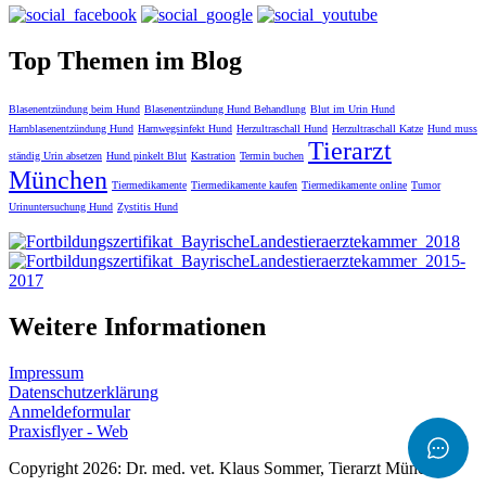
Top Themen im Blog
Blasenentzündung beim Hund
Blasenentzündung Hund Behandlung
Blut im Urin Hund
Harnblasenentzündung Hund
Harnwegsinfekt Hund
Herzultraschall Hund
Herzultraschall Katze
Hund muss
Tierarzt
ständig Urin absetzen
Hund pinkelt Blut
Kastration
Termin buchen
München
Tiermedikamente
Tiermedikamente kaufen
Tiermedikamente online
Tumor
Urinuntersuchung Hund
Zystitis Hund
Weitere Informationen
Impressum
Datenschutzerklärung
Anmeldeformular
Praxisflyer - Web
Copyright 2026: Dr. med. vet. Klaus Sommer, Tierarzt München