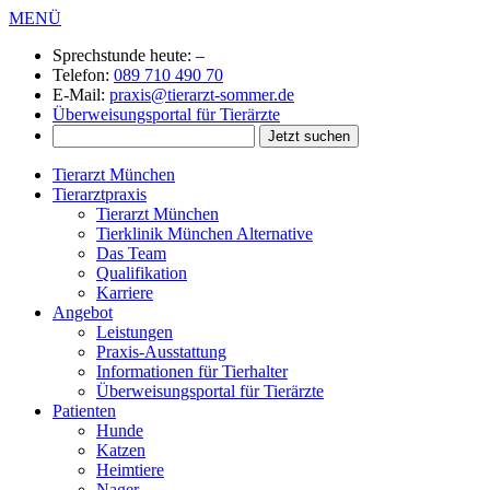
MENÜ
Sprechstunde heute:
–
Telefon:
089 710 490 70
E-Mail:
praxis@tierarzt-sommer.de
Überweisungsportal für Tierärzte
Tierarzt München
Tierarztpraxis
Tierarzt München
Tierklinik München Alternative
Das Team
Qualifikation
Karriere
Angebot
Leistungen
Praxis-Ausstattung
Informationen für Tierhalter
Überweisungsportal für Tierärzte
Patienten
Hunde
Katzen
Heimtiere
Nager