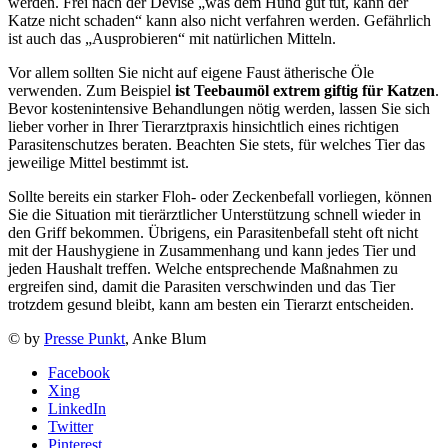
werden. Frei nach der Devise „was dem Hund gut tut, kann der
Katze nicht schaden“ kann also nicht verfahren werden. Gefährlich
ist auch das „Ausprobieren“ mit natürlichen Mitteln.
Vor allem sollten Sie nicht auf eigene Faust ätherische Öle
verwenden. Zum Beispiel
ist Teebaumöl extrem giftig für Katzen
.
Bevor kostenintensive Behandlungen nötig werden, lassen Sie sich
lieber vorher in Ihrer Tierarztpraxis hinsichtlich eines richtigen
Parasitenschutzes beraten. Beachten Sie stets, für welches Tier das
jeweilige Mittel bestimmt ist.
Sollte bereits ein starker Floh- oder Zeckenbefall vorliegen, können
Sie die Situation mit tierärztlicher Unterstützung schnell wieder in
den Griff bekommen. Übrigens, ein Parasitenbefall steht oft nicht
mit der Haushygiene in Zusammenhang und kann jedes Tier und
jeden Haushalt treffen. Welche entsprechende Maßnahmen zu
ergreifen sind, damit die Parasiten verschwinden und das Tier
trotzdem gesund bleibt, kann am besten ein Tierarzt entscheiden.
© by
Presse Punkt
, Anke Blum
Facebook
Xing
LinkedIn
Twitter
Pinterest