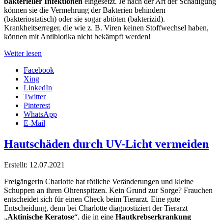
bakterieller Infektionen
eingesetzt. Je nach der Art der Schädigung
können sie die Vermehrung der Bakterien behindern
(bakteriostatisch) oder sie sogar abtöten (bakterizid).
Krankheitserreger, die wie z. B. Viren keinen Stoffwechsel haben,
können mit Antibiotika nicht bekämpft werden!
Weiter lesen
Facebook
Xing
LinkedIn
Twitter
Pinterest
WhatsApp
E-Mail
Hautschäden durch UV-Licht vermeiden
Erstellt: 12.07.2021
Freigängerin Charlotte hat rötliche Veränderungen und kleine
Schuppen an ihren Ohrenspitzen. Kein Grund zur Sorge? Frauchen
entscheidet sich für einen Check beim Tierarzt. Eine gute
Entscheidung, denn bei Charlotte diagnostiziert der Tierarzt
„
Aktinische Keratose
“, die in eine
Hautkrebserkrankung