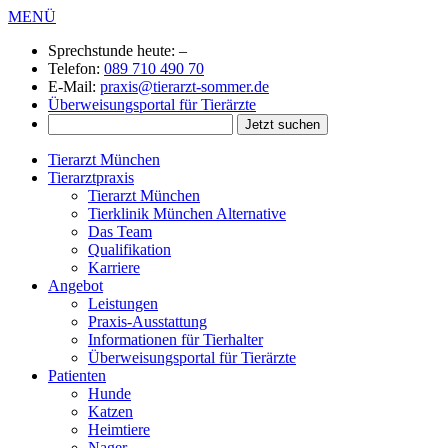
MENÜ
Sprechstunde heute:
–
Telefon:
089 710 490 70
E-Mail:
praxis@tierarzt-sommer.de
Überweisungsportal für Tierärzte
Tierarzt München
Tierarztpraxis
Tierarzt München
Tierklinik München Alternative
Das Team
Qualifikation
Karriere
Angebot
Leistungen
Praxis-Ausstattung
Informationen für Tierhalter
Überweisungsportal für Tierärzte
Patienten
Hunde
Katzen
Heimtiere
Nager