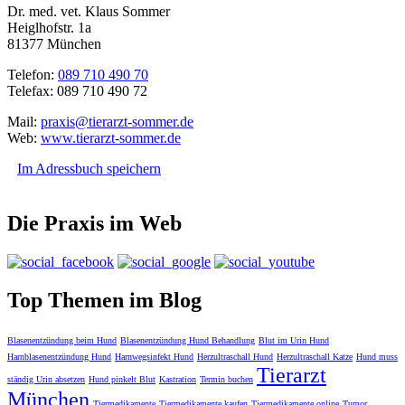
Dr. med. vet. Klaus Sommer
Heiglhofstr. 1a
81377 München
Telefon:
089 710 490 70
Telefax: 089 710 490 72
Mail:
praxis@tierarzt-sommer.de
Web:
www.tierarzt-sommer.de
Im Adressbuch speichern
Die Praxis im Web
Top Themen im Blog
Blasenentzündung beim Hund
Blasenentzündung Hund Behandlung
Blut im Urin Hund
Harnblasenentzündung Hund
Harnwegsinfekt Hund
Herzultraschall Hund
Herzultraschall Katze
Hund muss
Tierarzt
ständig Urin absetzen
Hund pinkelt Blut
Kastration
Termin buchen
München
Tiermedikamente
Tiermedikamente kaufen
Tiermedikamente online
Tumor