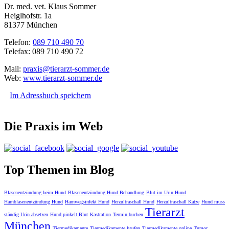
Dr. med. vet. Klaus Sommer
Heiglhofstr. 1a
81377 München
Telefon:
089 710 490 70
Telefax: 089 710 490 72
Mail:
praxis@tierarzt-sommer.de
Web:
www.tierarzt-sommer.de
Im Adressbuch speichern
Die Praxis im Web
Top Themen im Blog
Blasenentzündung beim Hund
Blasenentzündung Hund Behandlung
Blut im Urin Hund
Harnblasenentzündung Hund
Harnwegsinfekt Hund
Herzultraschall Hund
Herzultraschall Katze
Hund muss
Tierarzt
ständig Urin absetzen
Hund pinkelt Blut
Kastration
Termin buchen
München
Tiermedikamente
Tiermedikamente kaufen
Tiermedikamente online
Tumor