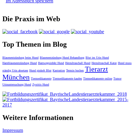
Im Adressbuch speichern
Die Praxis im Web
Top Themen im Blog
Blasenentzündung beim Hund
Blasenentzündung Hund Behandlung
Blut im Urin Hund
Harnblasenentzündung Hund
Harnwegsinfekt Hund
Herzultraschall Hund
Herzultraschall Katze
Hund muss
Tierarzt
ständig Urin absetzen
Hund pinkelt Blut
Kastration
Termin buchen
München
Tiermedikamente
Tiermedikamente kaufen
Tiermedikamente online
Tumor
Urinuntersuchung Hund
Zystitis Hund
Weitere Informationen
Impressum