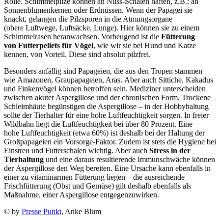
Rolle. Schimmelpilze können an Nuss-Schalen haften, z.B.: an
Sonnenblumenkernen oder Erdnüssen. Wenn der Papagei sie
knackt, gelangen die Pilzsporen in die Atmungsorgane
(obere Luftwege, Luftsäcke, Lunge). Hier können sie zu einem
Schimmelrasen heranwachsen. Vorbeugend ist die
Fütterung
von Futterpellets für Vögel
, wie wir sie bei Hund und Katze
kennen, von Vorteil. Diese sind absolut pilzfrei.
Besonders anfällig sind Papageien, die aus den Tropen stammen
wie Amazonen, Graupapageien, Aras. Aber auch Sittiche, Kakadus
und Finkenvögel können betroffen sein. Mediziner unterscheiden
zwischen akuter Aspergillose und der chronischen Form. Trockene
Schleimhäute begünstigen die Aspergillose – in der Hobbyhaltung
sollte der Tierhalter für eine hohe Luftfeuchtigkeit sorgen. In freier
Wildbahn liegt die Luftfeuchtigkeit bei über 80 Prozent. Eine
hohe Luftfeuchtigkeit (etwa 60%) ist deshalb bei der Haltung der
Großpapageien ein Vorsorge-Faktor. Zudem ist stets die Hygiene bei
Einstreu und Futterschalen wichtig. Aber auch
Stress in der
Tierhaltung
und eine daraus resultierende Immunschwäche können
der Aspergillose den Weg bereiten. Eine Ursache kann ebenfalls in
einer zu vitaminarmen Fütterung liegen – die ausreichende
Frischfütterung (Obst und Gemüse) gilt deshalb ebenfalls als
Maßnahme, einer Aspergillose entgegenzuwirken.
© by
Presse Punkt
, Anke Blum