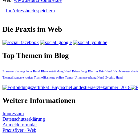
Web:
www.tierarzt-sommer.de
Im Adressbuch speichern
Die Praxis im Web
Top Themen im Blog
Blasenentzündung beim Hund
Blasenentzündung Hund Behandlung
Blut im Urin Hund
Harnblasenentzünd
Tiermedikamente kaufen
Tiermedikamente online
Tumor
Urinuntersuchung Hund
Zystitis Hund
Weitere Informationen
Impressum
Datenschutzerklärung
Anmeldeformular
Praxisflyer - Web