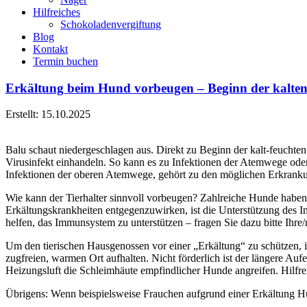
Hilfreiches
Schokoladenvergiftung
Blog
Kontakt
Termin buchen
Erkältung beim Hund vorbeugen – Beginn der kalten 
Erstellt: 15.10.2025
Balu schaut niedergeschlagen aus. Direkt zu Beginn der kalt-feuchten
Virusinfekt einhandeln. So kann es zu Infektionen der Atemwege o
Infektionen der oberen Atemwege, gehört zu den möglichen Erkrankun
Wie kann der Tierhalter sinnvoll vorbeugen? Zahlreiche Hunde haben 
Erkältungskrankheiten entgegenzuwirken, ist die Unterstützung des
helfen, das Immunsystem zu unterstützen – fragen Sie dazu bitte Ihre/n
Um den tierischen Hausgenossen vor einer „Erkältung“ zu schützen, i
zugfreien, warmen Ort aufhalten. Nicht förderlich ist der längere Auf
Heizungsluft die Schleimhäute empfindlicher Hunde angreifen. Hilfr
Übrigens: Wenn beispielsweise Frauchen aufgrund einer Erkältung Hus