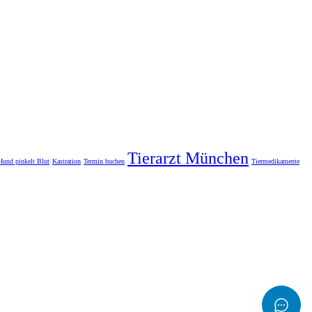
Tierarzt München
Hund pinkelt Blut
Kastration
Termin buchen
Tiermedikamente