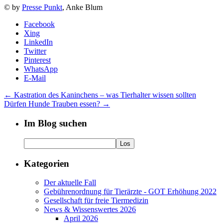
© by
Presse Punkt
, Anke Blum
Facebook
Xing
LinkedIn
Twitter
Pinterest
WhatsApp
E-Mail
←
Kastration des Kaninchens – was Tierhalter wissen sollten
Dürfen Hunde Trauben essen?
→
Im Blog suchen
Kategorien
Der aktuelle Fall
Gebührenordnung für Tierärzte - GOT Erhöhung 2022
Gesellschaft für freie Tiermedizin
News & Wissenswertes 2026
April 2026