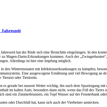
Jahreszeit
 Jahreszeit hat der Rüde sich eine Bronchitis eingefangen. In den kom
der zu Magen-Darm-Erkrankungen kommen. Auch der „Zwingerhusten“, e
gen. Allerdings ist hier eine Impfung möglich.
in den Wintermonaten mit Infektionserkrankungen zu kämpfen, besonders
 Immunsystems. Eine ausgewogene Ernährung und viel Bewegung an der 
 Tierarzt oder Tierärztin.
st es gerade bei nassem Wetter wichtig, ihn nach dem Spaziergang mit
enthalt im kalten Auto, besonders dann nicht, wenn das Fell des Tieres
eich sind ein Zimmerbrunnen, ein Topf Wasser auf der Fensterbank ode
ten oder Durchfall hat, kann sich auch der Vierbeiner anstecken.