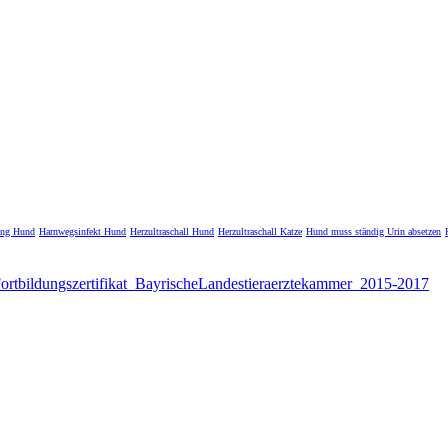
ung Hund
Harnwegsinfekt Hund
Herzultraschall Hund
Herzultraschall Katze
Hund muss ständig Urin absetzen