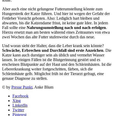
sollte.
Aber auch eine nicht gelungene Futterumstellung könnte zum
Hungerstreik der Katze führen. Und hier ist wegen der Gefahr der
Fettleber Vorsicht geboten. Also: Lediglich hart bleiben und
abwarten, bis die Katzendame frisst, ist keine gute Idee. In jedem
Fall sollte eine
Nahrungsumstellung nach und nach erfolgen
.
Hierzu ersetzt man am besten während eines Zeitraumes von etwa
zwei Wochen das alte Futter stufenweise durch das neue.
Und woran sieht der Halter, dass die Leber krank sein könnte?
Schwäche, Erbrechen und Durchfall sind erste Anzeichen
. Die
Katze kann auch durstiger sein als üblich und vermehrt Wasser
lassen. In einigen Fällen ist die Blutgerinnung gestört und es
erscheinen Blutpunkte auf der Haut und den Schleimhäuten. Ist die
Lebererkrankung weiter fortgeschritten, färben, sich die
Schleimhäute gelb. Möglichst früh ist der Tierarzt gefragt, eine
genaue Diagnose zu stellen.
© by
Presse Punkt
, Anke Blum
Facebook
Xing
LinkedIn
Twitter
Pinterest