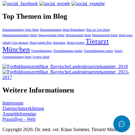
Top Themen im Blog
Blasenentzündung beim Hund
Blasenentzündung Hund Behandlung
Blut im Urin Hund
Harnblasenentzündung Hund
Harnwegsinfekt Hund
Herzultraschall Hund
Herzultraschall Katze
Hund muss
Tierarzt
ständig Urin absetzen
Hund pinkelt Blut
Kastration
Termin buchen
München
Tiermedikamente
Tiermedikamente kaufen
Tiermedikamente online
Tumor
Urinuntersuchung Hund
Zystitis Hund
Weitere Informationen
Impressum
Datenschutzerklärung
Anmeldeformular
Praxisflyer - Web
Copyright 2026: Dr. med. vet. Klaus Sommer, Tierarzt München