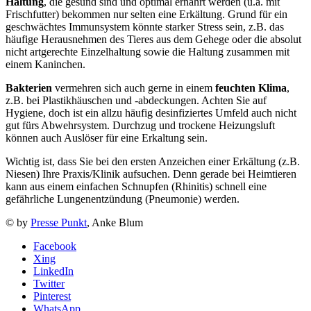
Haltung
, die gesund sind und optimal ernährt werden (u.a. mit
Frischfutter) bekommen nur selten eine Erkältung. Grund für ein
geschwächtes Immunsystem könnte starker Stress sein, z.B. das
häufige Herausnehmen des Tieres aus dem Gehege oder die absolut
nicht artgerechte Einzelhaltung sowie die Haltung zusammen mit
einem Kaninchen.
Bakterien
vermehren sich auch gerne in einem
feuchten Klima
,
z.B. bei Plastikhäuschen und -abdeckungen. Achten Sie auf
Hygiene, doch ist ein allzu häufig desinfiziertes Umfeld auch nicht
gut fürs Abwehrsystem. Durchzug und trockene Heizungsluft
können auch Auslöser für eine Erkaltung sein.
Wichtig ist, dass Sie bei den ersten Anzeichen einer Erkältung (z.B.
Niesen) Ihre Praxis/Klinik aufsuchen. Denn gerade bei Heimtieren
kann aus einem einfachen Schnupfen (Rhinitis) schnell eine
gefährliche Lungenentzündung (Pneumonie) werden.
© by
Presse Punkt
, Anke Blum
Facebook
Xing
LinkedIn
Twitter
Pinterest
WhatsApp