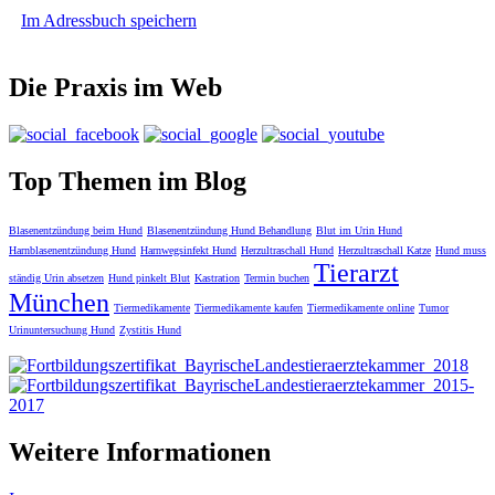
Im Adressbuch speichern
Die Praxis im Web
Top Themen im Blog
Blasenentzündung beim Hund
Blasenentzündung Hund Behandlung
Blut im Urin Hund
Harnblasenentzündung Hund
Harnwegsinfekt Hund
Herzultraschall Hund
Herzultraschall Katze
Hund muss
Tierarzt
ständig Urin absetzen
Hund pinkelt Blut
Kastration
Termin buchen
München
Tiermedikamente
Tiermedikamente kaufen
Tiermedikamente online
Tumor
Urinuntersuchung Hund
Zystitis Hund
Weitere Informationen