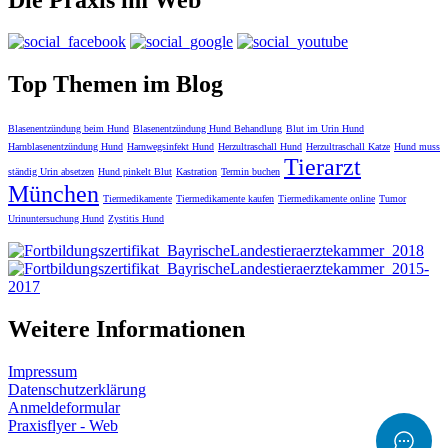
Top Themen im Blog
Blasenentzündung beim Hund
Blasenentzündung Hund Behandlung
Blut im Urin Hund
Harnblasenentzündung Hund
Harnwegsinfekt Hund
Herzultraschall Hund
Herzultraschall Katze
Hund muss
Tierarzt
ständig Urin absetzen
Hund pinkelt Blut
Kastration
Termin buchen
München
Tiermedikamente
Tiermedikamente kaufen
Tiermedikamente online
Tumor
Urinuntersuchung Hund
Zystitis Hund
Weitere Informationen
Impressum
Datenschutzerklärung
Anmeldeformular
Praxisflyer - Web