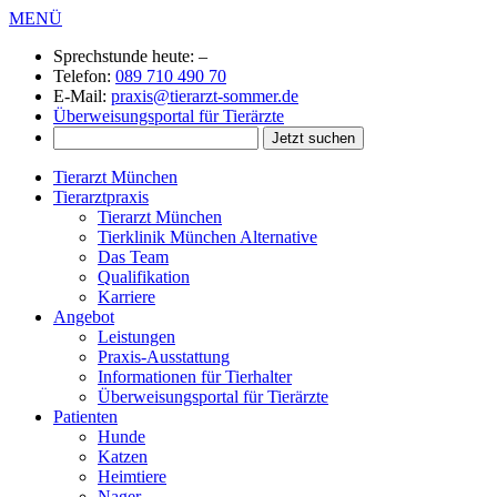
MENÜ
Sprechstunde heute:
–
Telefon:
089 710 490 70
E-Mail:
praxis@tierarzt-sommer.de
Überweisungsportal für Tierärzte
Tierarzt München
Tierarztpraxis
Tierarzt München
Tierklinik München Alternative
Das Team
Qualifikation
Karriere
Angebot
Leistungen
Praxis-Ausstattung
Informationen für Tierhalter
Überweisungsportal für Tierärzte
Patienten
Hunde
Katzen
Heimtiere
Nager