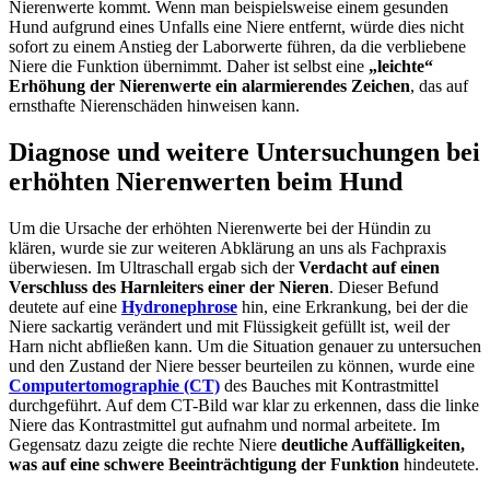
Nierenwerte kommt. Wenn man beispielsweise einem gesunden
Hund aufgrund eines Unfalls eine Niere entfernt, würde dies nicht
sofort zu einem Anstieg der Laborwerte führen, da die verbliebene
Niere die Funktion übernimmt. Daher ist selbst eine
„leichte“
Erhöhung der Nierenwerte ein alarmierendes Zeichen
, das auf
ernsthafte Nierenschäden hinweisen kann.
Diagnose und weitere Untersuchungen bei
erhöhten Nierenwerten beim Hund
Um die Ursache der erhöhten Nierenwerte bei der Hündin zu
klären, wurde sie zur weiteren Abklärung an uns als Fachpraxis
überwiesen. Im Ultraschall ergab sich der
Verdacht auf einen
Verschluss des Harnleiters einer der Nieren
. Dieser Befund
deutete auf eine
Hydronephrose
hin, eine Erkrankung, bei der die
Niere sackartig verändert und mit Flüssigkeit gefüllt ist, weil der
Harn nicht abfließen kann. Um die Situation genauer zu untersuchen
und den Zustand der Niere besser beurteilen zu können, wurde eine
Computertomographie (CT)
des Bauches mit Kontrastmittel
durchgeführt. Auf dem CT-Bild war klar zu erkennen, dass die linke
Niere das Kontrastmittel gut aufnahm und normal arbeitete. Im
Gegensatz dazu zeigte die rechte Niere
deutliche Auffälligkeiten,
was auf eine schwere Beeinträchtigung der Funktion
hindeutete.